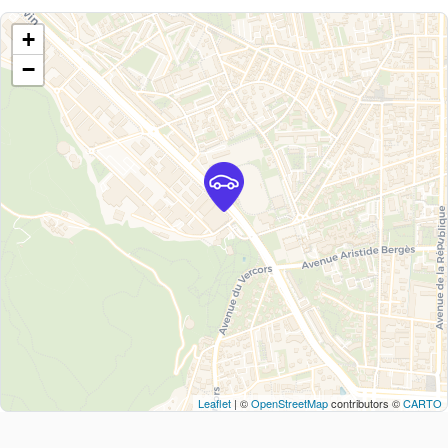
+
−
Leaflet
| ©
OpenStreetMap
contributors ©
CARTO