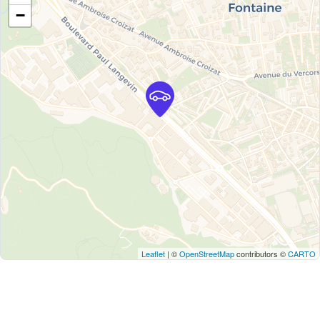
−
Leaflet
| ©
OpenStreetMap
contributors ©
CARTO