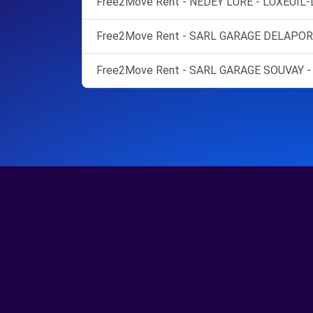
Free2Move Rent - NEDEY LURE - LUXEUIL-
Free2Move Rent - SARL GARAGE DELAPORT
Free2Move Rent - SARL GARAGE SOUVAY 