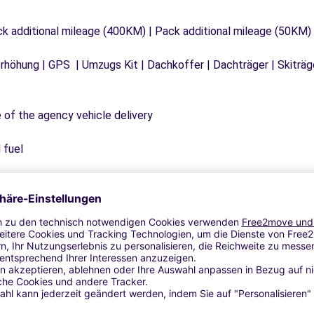
ck additional mileage (400KM) | Pack additional mileage (50KM)
tzerhöhung | GPS | Umzugs Kit | Dachkoffer | Dachträger | Skitr
e of the agency vehicle delivery
 fuel