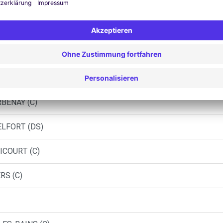
Ähnliche Agenturen
ORT (O)
COMTOISES - VESOUL (C)
BENAY (C)
ELFORT (DS)
ICOURT (C)
RS (C)