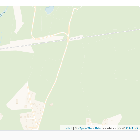
Leaflet
| ©
OpenStreetMap
contributors ©
CARTO