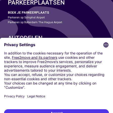
PARKEERPLAATSEN
BOEK JE PARKEERPLAATS
Parkeren op Schiphol Airport
Parkeren op Rotterdam The Hague Airport
AUTODELEN
ONZE STEDEN
Paris
Madrid
Washington DC
Milaan
Rome
Turijn
Wenen
Berlijn
Keulen
Düsseldorf
Frankfurt
Hamburg
München