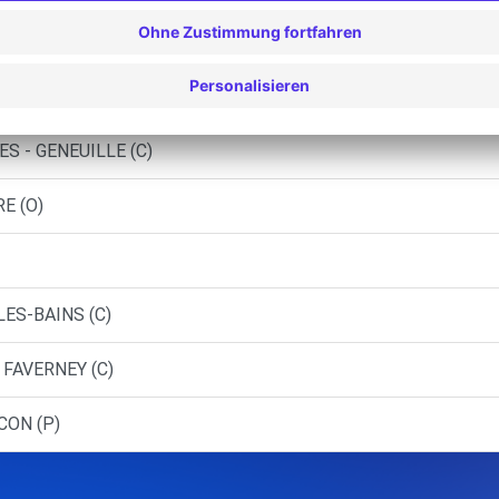
 OLIVIER - PIREY (C)
E-LEZ-BEAUPRE (C)
S - GENEUILLE (C)
E (O)
LES-BAINS (C)
 FAVERNEY (C)
CON (P)