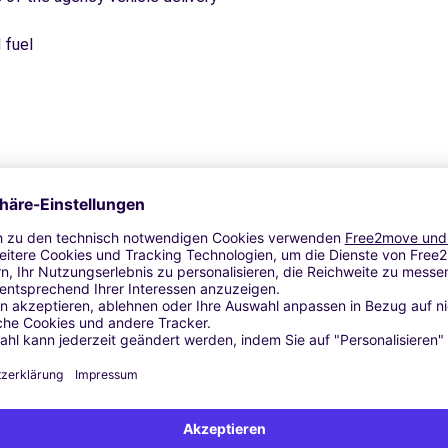
 fuel
Ähnliche Agenturen
AGE IEMMOLO SARL - BESANCON (C)
BENAY (C)