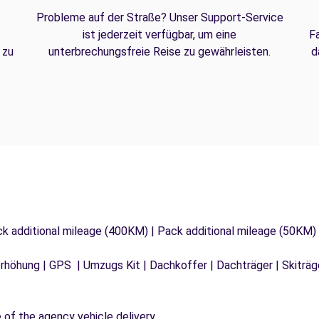
Probleme auf der Straße? Unser Support-Service
ist jederzeit verfügbar, um eine
F
 zu
unterbrechungsfreie Reise zu gewährleisten.
d
ck additional mileage (400KM) | Pack additional mileage (50KM)
tzerhöhung | GPS | Umzugs Kit | Dachkoffer | Dachträger | Skitr
e of the agency vehicle delivery