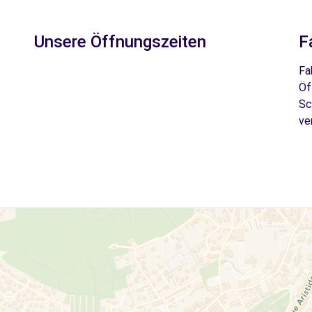
Unsere Öffnungszeiten
F
Fa
Öf
Sc
ve