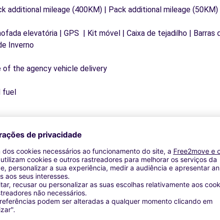
ck additional mileage (400KM) | Pack additional mileage (50KM)
mofada elevatória | GPS | Kit móvel | Caixa de tejadilho | Barras
de Inverno
e of the agency vehicle delivery
 fuel
Agências similares