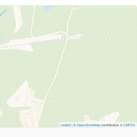
Leaflet
| ©
OpenStreetMap
contributors ©
CARTO