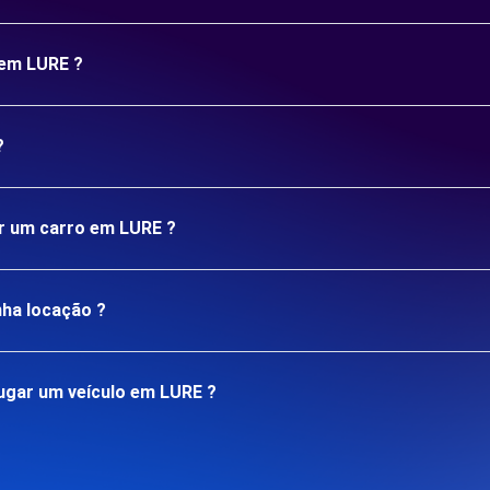
 em LURE ?
?
ar um carro em LURE ?
nha locação ?
ugar um veículo em LURE ?