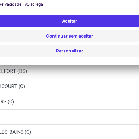
ORT (O)
COMTOISES - VESOUL (C)
BENAY (C)
ELFORT (DS)
ICOURT (C)
RS (C)
LES-BAINS (C)