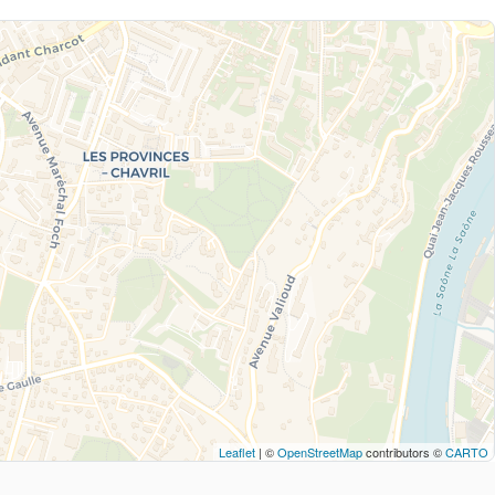
Leaflet
| ©
OpenStreetMap
contributors ©
CARTO