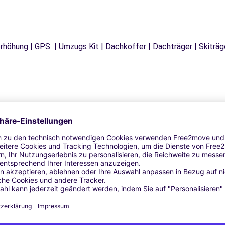
tzerhöhung | GPS | Umzugs Kit | Dachkoffer | Dachträger | Skitr
Ähnliche Agenturen