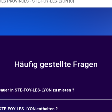
DES PROVINCES - STE-FOY-LES-LYON (C)
Häufig gestellte Fragen
e Dauer in STE-FOY-LES-LYON zu mieten ?
n STE-FOY-LES-LYON enthalten ?