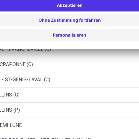
LE (P)
LYON (P)
E - TASSIN LA DEMI LUNE (P)
L - FRANCHEVILLE (C)
 CRAPONNE (C)
- ST-GENIS-LAVAL (C)
LINS (C)
LINS (P)
DEMI LUNE