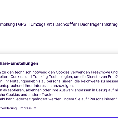
tzerhöhung | GPS | Umzugs Kit | Dachkoffer | Dachträger | Skitr
Ähnliche Agenturen