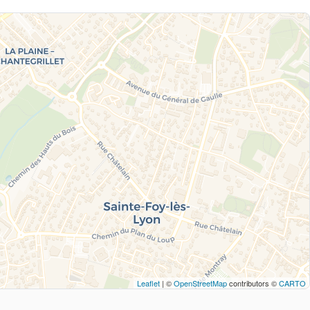
Leaflet
| ©
OpenStreetMap
contributors ©
CARTO