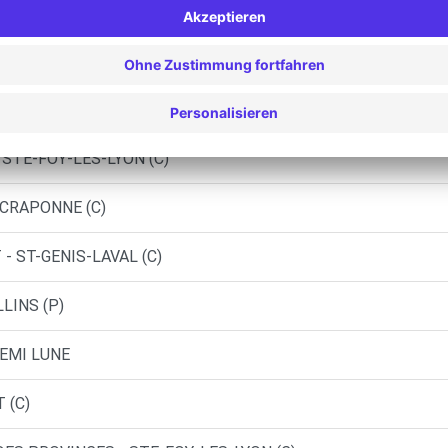
LE (P)
LYON (P)
E - TASSIN LA DEMI LUNE (P)
 STE-FOY-LES-LYON (C)
 CRAPONNE (C)
- ST-GENIS-LAVAL (C)
LINS (P)
DEMI LUNE
 (C)