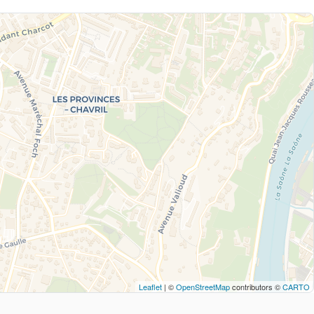
Leaflet
| ©
OpenStreetMap
contributors ©
CARTO