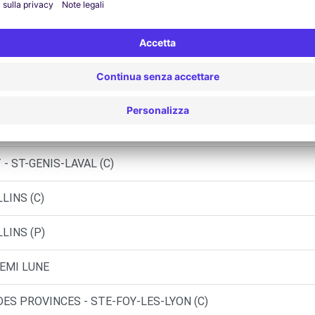
LYON (P)
E - TASSIN LA DEMI LUNE (P)
L - FRANCHEVILLE (C)
 CRAPONNE (C)
- ST-GENIS-LAVAL (C)
LINS (C)
LINS (P)
DEMI LUNE
DES PROVINCES - STE-FOY-LES-LYON (C)