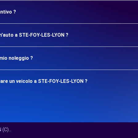
ntivo ?
e un'auto a STE-FOY-LES-LYON ?
mio noleggio ?
iare un veicolo a STE-FOY-LES-LYON ?
C)...