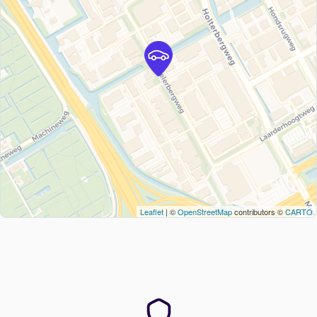
Leaflet
| ©
OpenStreetMap
contributors ©
CARTO