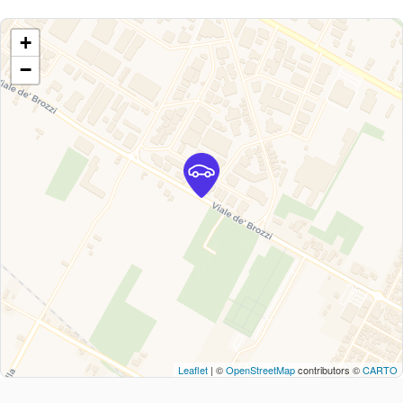
+
−
Leaflet
| ©
OpenStreetMap
contributors ©
CARTO