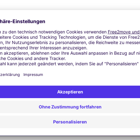
tzerhöhung | GPS | Umzugs Kit | Dachkoffer | Dachträger | Skitr
Ähnliche Agenturen