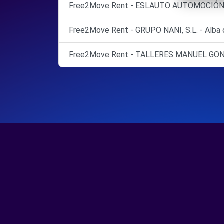
Free2Move Rent - ESLAUTO AUTOMOCIÓN, S
Free2Move Rent - GRUPO NANI, S.L. - Alba 
Free2Move Rent - TALLERES MANUEL GONZ