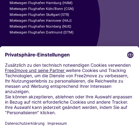
Mietwagen Flughafen Hamburg (HAM)
Mietwagen Flughafen Köln/Bonn (CGN)
Mietwagen Flughafen Stuttgart (STR)
Mietwagen Flughafen Hannover (HAJ)
Mietwagen Flughafen Nürnberg (NUE)
Mietwagen Flughafen Dortmund (DTM)
CARSHARING
UNSERE STÄDTE
Paris
Madrid
Washington DC
Mailand
Rom
Turin
Wien
Berlin
Köln
Düsseldorf
Frankfurt
Hamburg