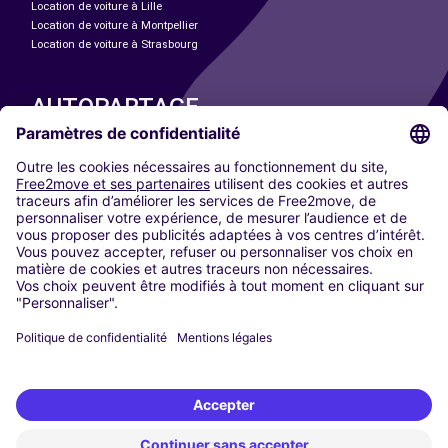
Location de voiture à Lille
Location de voiture à Montpellier
Location de voiture à Strasbourg
AUTOPARTAGE
NOS VILLES
Paris
Madrid
Washington DC
Milan
Rome
Turin
Vienne
Berlin
Cologne
Düsseldorf
Francfort
Hambourg
Munich
Stuttgart
Amsterdam