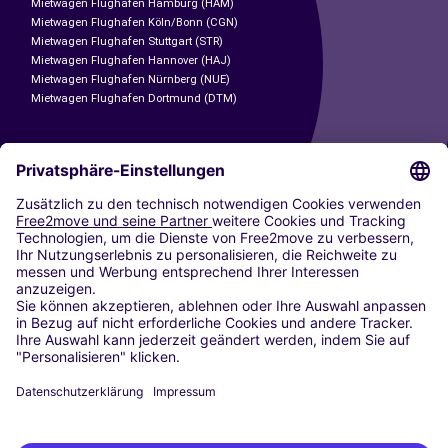
Mietwagen Flughafen Hamburg (HAM)
Mietwagen Flughafen Köln/Bonn (CGN)
Mietwagen Flughafen Stuttgart (STR)
Mietwagen Flughafen Hannover (HAJ)
Mietwagen Flughafen Nürnberg (NUE)
Mietwagen Flughafen Dortmund (DTM)
CARSHARING
UNSERE STÄDTE
Paris
Madrid
Washington DC
Mailand
Rom
Turin
Wien
Berlin
Köln
Düsseldorf
Frankfurt
Hamburg