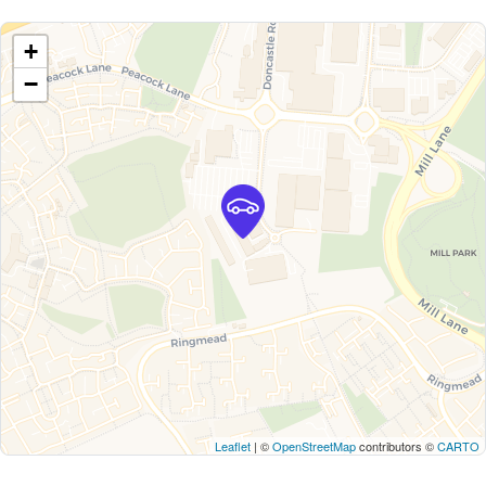
+
−
Leaflet
| ©
OpenStreetMap
contributors ©
CARTO