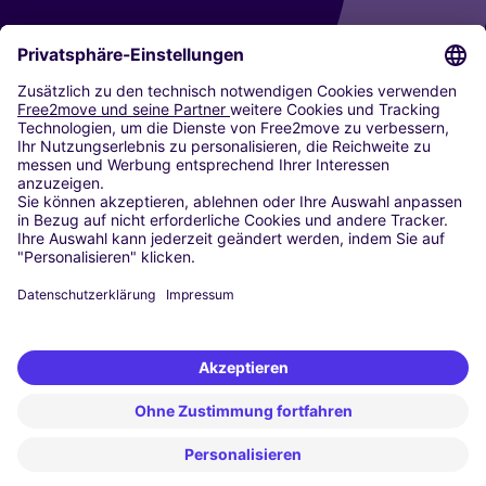
CARSHARING
UNSERE STÄDTE
Paris
Madrid
Washington DC
Mailand
Rom
Turin
Wien
Berlin
Köln
Düsseldorf
Frankfurt
Hamburg
München
Stuttgart
Amsterdam