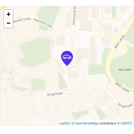
+
−
Leaflet
| ©
OpenStreetMap
contributors ©
CARTO