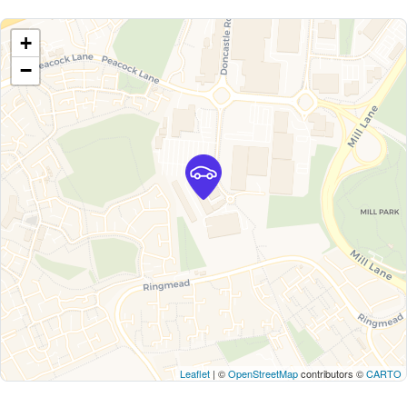
+
−
Leaflet
| ©
OpenStreetMap
contributors ©
CARTO