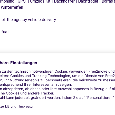
tzerhöhung | GPS | Umzugs Kit | Dachkoffer | Dachträger | Barras
 Winterreifen
e of the agency vehicle delivery
 fuel
Ähnliche Agenturen