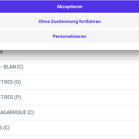
ES - CASTRES (J)
 - PONT DE LARN
MUR-SUR-AGOUT (C)
NE
- BLAN (C)
TRES (O)
TRES (P)
LAGARRIGUE (C)
 (C)