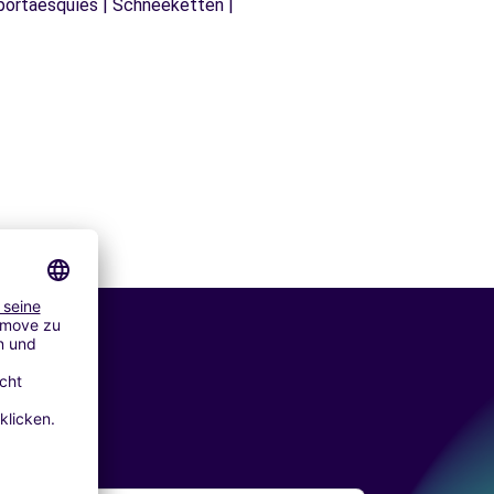
 portaesquíes | Schneeketten |