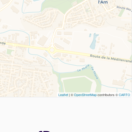
Leaflet
| ©
OpenStreetMap
contributors ©
CARTO