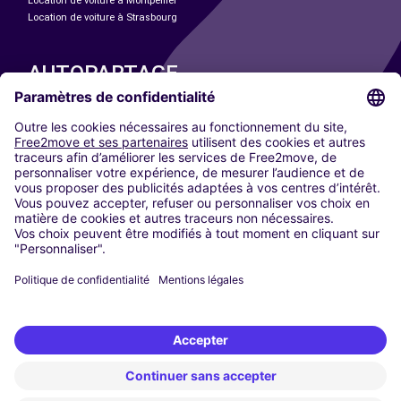
Location de voiture à Montpellier
Location de voiture à Strasbourg
AUTOPARTAGE
NOS VILLES
Paris
Madrid
Washington DC
Milan
Rome
Turin
Vienne
Berlin
Cologne
Düsseldorf
Francfort
Hambourg
Munich
Stuttgart
Amsterdam