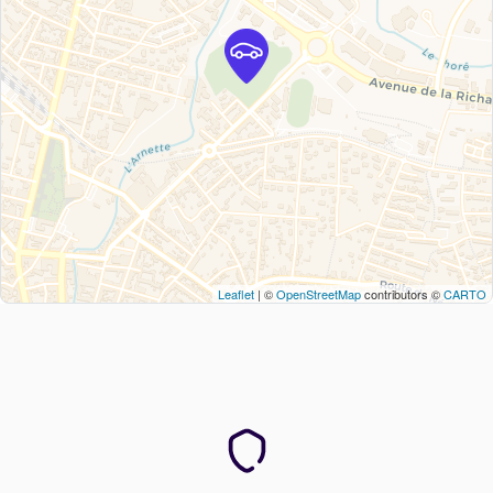
Leaflet
| ©
OpenStreetMap
contributors ©
CARTO