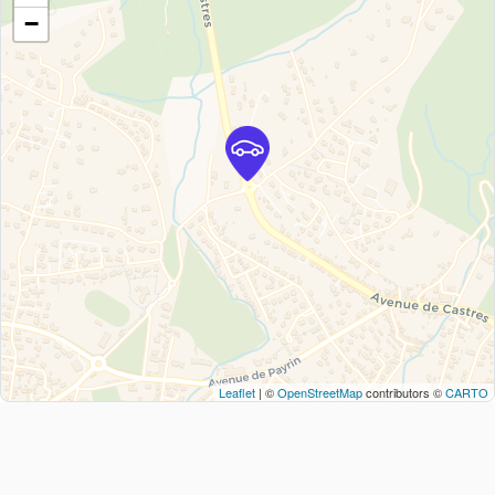
−
Leaflet
| ©
OpenStreetMap
contributors ©
CARTO