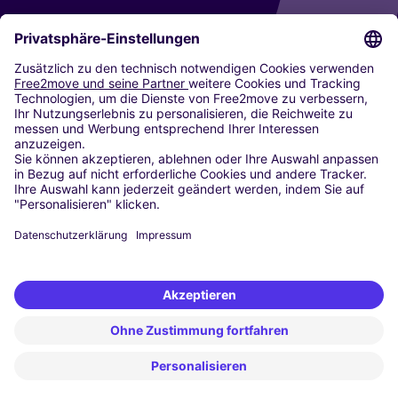
CARSHARING
UNSERE STÄDTE
Paris
Madrid
Washington DC
Mailand
Rom
Turin
Wien
Berlin
Köln
Düsseldorf
Frankfurt
Hamburg
München
Stuttgart
Amsterdam