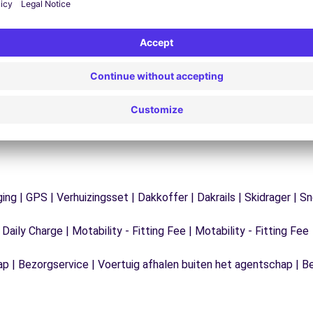
ondersteuningsdienst is te allen tijde beschikbaar
e
 te
om een ononderbroken reis te garanderen.
ging | GPS | Verhuizingsset | Dakkoffer | Dakrails | Skidrager 
 Daily Charge | Motability - Fitting Fee | Motability - Fitting Fee
ap | Bezorgservice | Voertuig afhalen buiten het agentschap | B