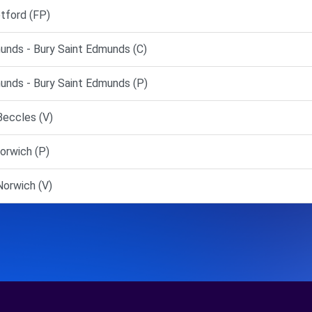
ford (FP)
nds - Bury Saint Edmunds (C)
nds - Bury Saint Edmunds (P)
Beccles (V)
orwich (P)
orwich (V)