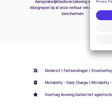
Aansprakelijkheidsverzekering van derden is
inbegrepen bij al onze verhuur om u op de weg
beschermen.
Kinderzit | Fietsendrager | Stoelverho
Motability - Daily Charge | Motability -
Voertuig levering buiten het agentsch