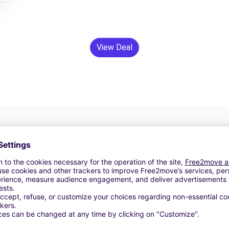
View Deal
24/7 Assistentie
Problemen op de weg? Onze
V