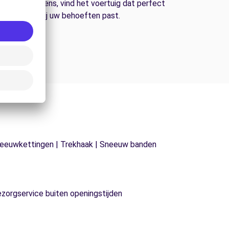
n bestelwagens, vind het voertuig dat perfect
bij uw behoeften past.
| Sneeuwkettingen | Trekhaak | Sneeuw banden
ezorgservice buiten openingstijden