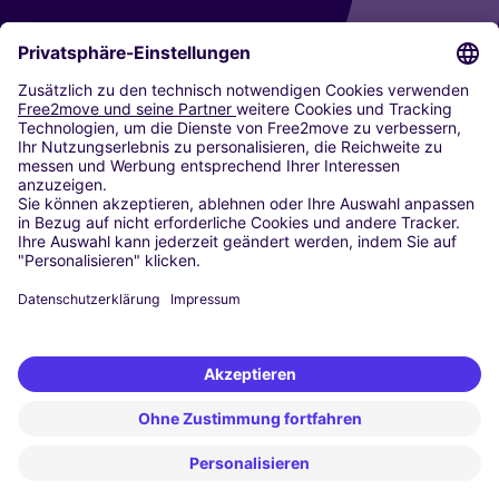
CARSHARING
UNSERE STÄDTE
Paris
Madrid
Washington DC
Mailand
Rom
Turin
Wien
Berlin
Köln
Düsseldorf
Frankfurt
Hamburg
München
Stuttgart
Amsterdam