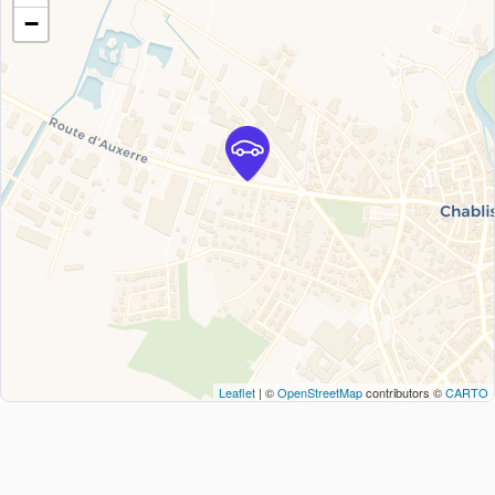
−
Leaflet
| ©
OpenStreetMap
contributors ©
CARTO