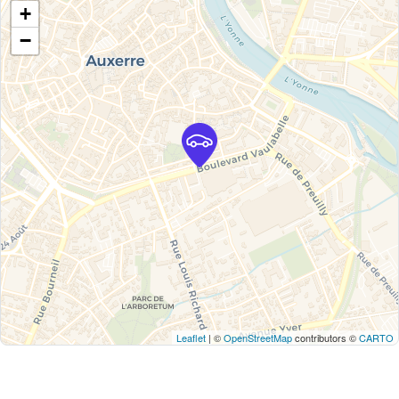
+
−
Leaflet
| ©
OpenStreetMap
contributors ©
CARTO