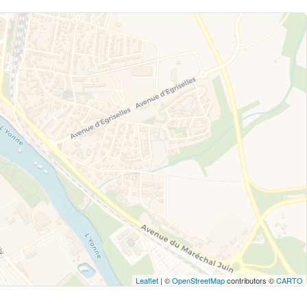
Leaflet
| ©
OpenStreetMap
contributors ©
CARTO