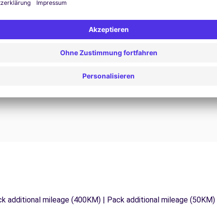
24/7 Unterstützung
Probleme auf der Straße? Unser Support-Service
ist jederzeit verfügbar, um eine
F
 zu
unterbrechungsfreie Reise zu gewährleisten.
d
ck additional mileage (400KM) | Pack additional mileage (50KM)