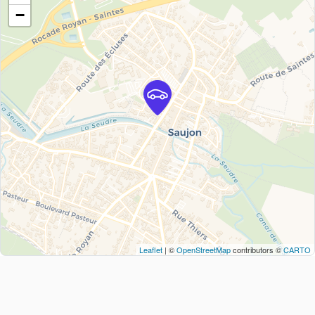
−
Leaflet
| ©
OpenStreetMap
contributors ©
CARTO