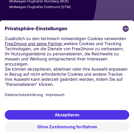
Mietwagen Flughafen Nürnberg (NUE)
Mietwagen Flughafen Dortmund (DTM)
CARSHARING
UNSERE STÄDTE
Paris
Madrid
Washington DC
Mailand
Rom
Turin
Wien
Berlin
Köln
Düsseldorf
Frankfurt
Hamburg
München
Stuttgart
Amsterdam