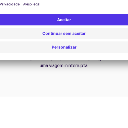
Assistência 24/7
Problemas na estrada? O nosso serviço de apoio
D
os
está disponível a qualquer momento para garantir
va
.
uma viagem ininterrupta.