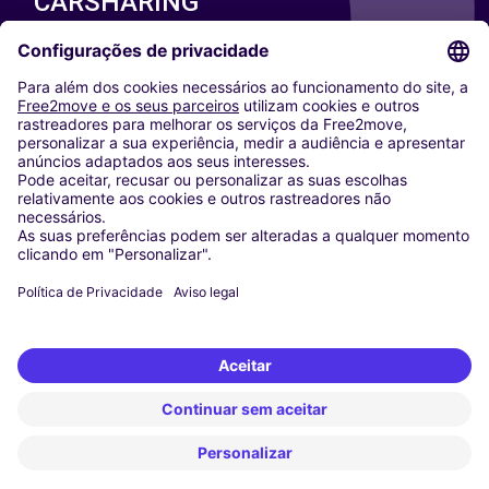
CARSHARING
NOSSAS CIDADES
Paris
Washington DC
Milan
Rome
Turin
Vienna
Berlin
Cologne
Dusseldorf
Frankfurt
Hamburg
Munich
Stuttgart
Amsterdam