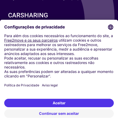
CARSHARING
NOSSAS CIDADES
Paris
Washington DC
Milan
Rome
Turin
Vienna
Berlin
Cologne
Dusseldorf
Frankfurt
Hamburg
Munich
Stuttgart
Amsterdam