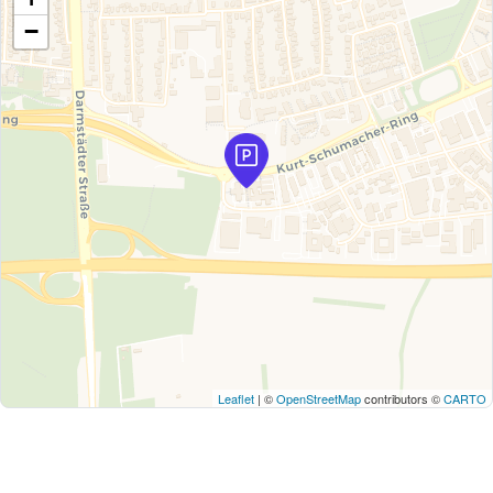
−
Leaflet
| ©
OpenStreetMap
contributors ©
CARTO