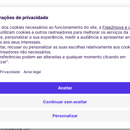
Agências similares
Zaltbommel - Zaltbommel (C)
IDDERKERK (P)