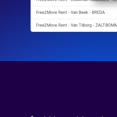
Free2Move Rent - Van Beek - BREDA
Free2Move Rent - Van Tilborg - ZALTBOM