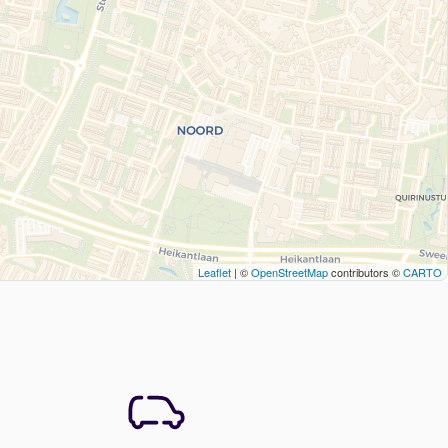
Leaflet
| ©
OpenStreetMap
contributors ©
CARTO