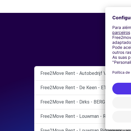
Free2Move Rent - Autobedrijf Van Tilborg 
Free2Move Rent - De Keen - ETTEN-LEUR
Free2Move Rent - Dirks - BERGEIJK
Free2Move Rent - Louwman - RIDDERKERK
Free2Move Rent - Louwman Ridderkerk - R