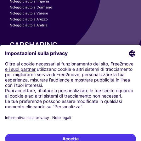
Noleggio auto a Imperia
Noleggio auto a Cormano
Noleggio auto a Varese
Noleggio auto a Arezzo
Noleggio auto a Andria
CARSHARING
LE NOSTRE CITTÀ
Paris
Madrid
Washington DC
Milano
Roma
Torino
Vienna
Berlino
Colonia
Düsseldorf
Francoforte
Amburgo
Monaco di Baviera