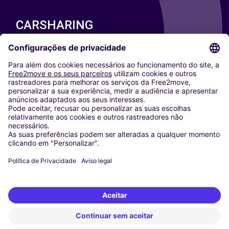
CARSHARING
NOSSAS CIDADES
Paris
Washington DC
Milan
Rome
Turin
Vienna
Berlin
Cologne
Dusseldorf
Frankfurt
Hamburg
Munich
Stuttgart
Amsterdam