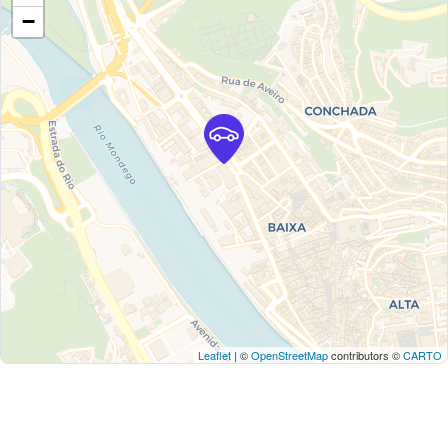
−
Leaflet
| ©
OpenStreetMap
contributors ©
CARTO