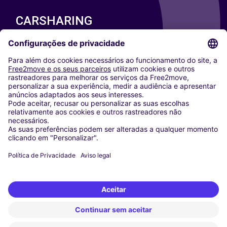
CARSHARING
NOSSAS CIDADES
Paris
Washington DC
Milan
Rome
Turin
Vienna
Berlin
Cologne
Dusseldorf
Frankfurt
Hamburg
Munich
Stuttgart
Amsterdam