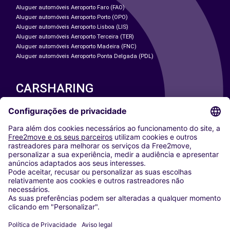
Aluguer automóveis Aeroporto Faro (FAO)
Aluguer automóveis Aeroporto Porto (OPO)
Aluguer automóveis Aeroporto Lisboa (LIS)
Aluguer automóveis Aeroporto Terceira (TER)
Aluguer automóveis Aeroporto Madeira (FNC)
Aluguer automóveis Aeroporto Ponta Delgada (PDL)
CARSHARING
NOSSAS CIDADES
Paris
Washington DC
Milan
Rome
Turin
Vienna
Berlin
Cologne
Dusseldorf
Frankfurt
Hamburg
Munich