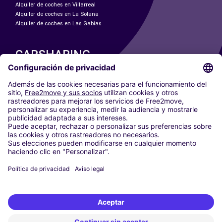
Alquiler de coches en Villarreal
Alquiler de coches en La Solana
Alquiler de coches en Las Gabias
CARSHARING
NUESTRAS CIUDADES
Paris
Madrid
Washington DC
Milán
Roma
Turín
Viena
Berlín
Colonia
Düsseldorf
Fráncfort
Hamburgo
Múnich
Stuttgart
Ámsterdam