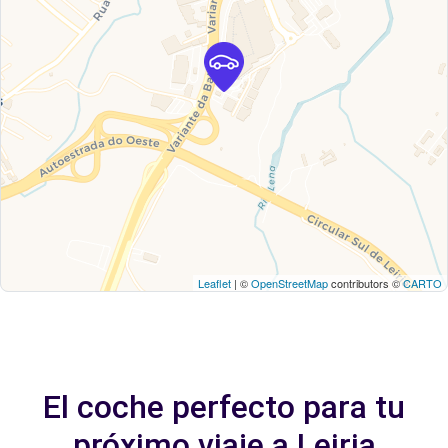
Leaflet
| ©
OpenStreetMap
contributors ©
CARTO
El coche perfecto para tu
próximo viaje a Leiria