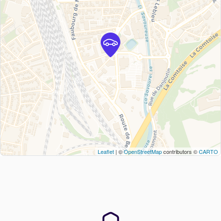
Leaflet
| ©
OpenStreetMap
contributors ©
CARTO