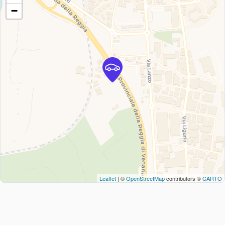
−
Leaflet
| ©
OpenStreetMap
contributors ©
CARTO