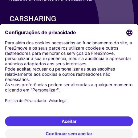
CARSHARING
NOSSAS CIDADES
Paris
Washington DC
Milan
Rome
Turin
Vienna
Berlin
Cologne
Dusseldorf
Frankfurt
Hamburg
Munich
Stuttgart
Amsterdam