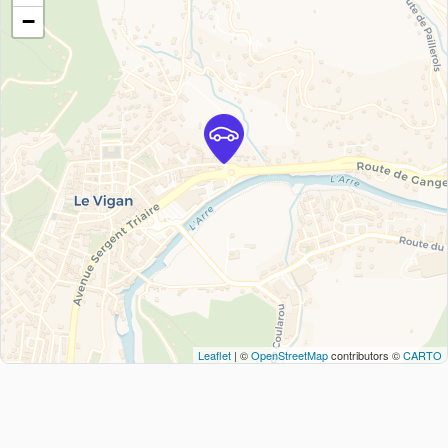
−
Leaflet
| ©
OpenStreetMap
contributors ©
CARTO