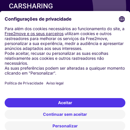
CARSHARING
NOSSAS CIDADES
Paris
Washington DC
Milan
Rome
Turin
Vienna
Berlin
Cologne
Dusseldorf
Frankfurt
Hamburg
Munich
Stuttgart
Amsterdam