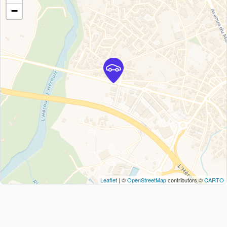
−
Leaflet
| ©
OpenStreetMap
contributors ©
CARTO