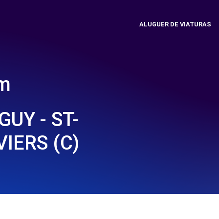
ALUGUER DE VIATURAS
em
UY - ST-
IERS (C)