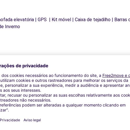
mofada elevatória | GPS | Kit móvel | Caixa de tejadilho | Barras
de Inverno
Agências similares
OBILES - QUISSAC (C)