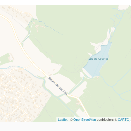
Leaflet
| ©
OpenStreetMap
contributors ©
CARTO