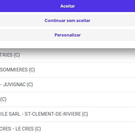
OBILES - QUISSAC (P)
AUGUIO (C)
LIER (C)
TRIES (C)
 SOMMIERES (C)
- JUVIGNAC (C)
(C)
LE SARL - ST-CLEMENT-DE-RIVIERE (C)
RES - LE CRES (C)