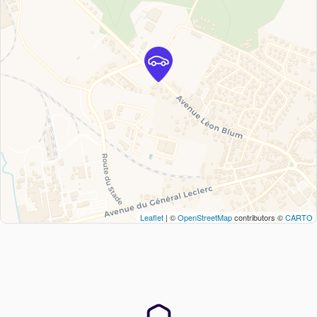
Leaflet
| ©
OpenStreetMap
contributors ©
CARTO