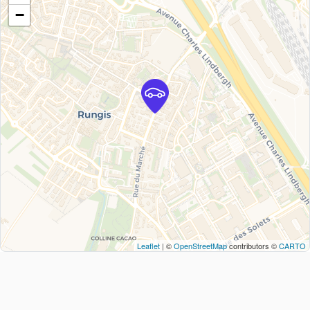
−
Leaflet
| ©
OpenStreetMap
contributors ©
CARTO