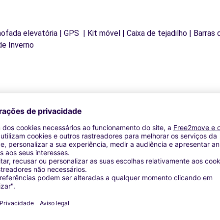
mofada elevatória | GPS | Kit móvel | Caixa de tejadilho | Barras
de Inverno
Agências similares
ER - L'HAY-LES-ROSES (C)