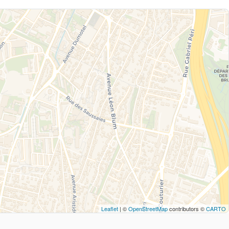
Leaflet
| ©
OpenStreetMap
contributors ©
CARTO