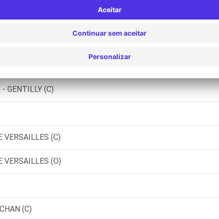
ES - FONTENAY-AUX-ROSES (C)
CHATILLON (C)
L - RUNGIS (C)
- GENTILLY (C)
E VERSAILLES (C)
E VERSAILLES (O)
CHAN (C)