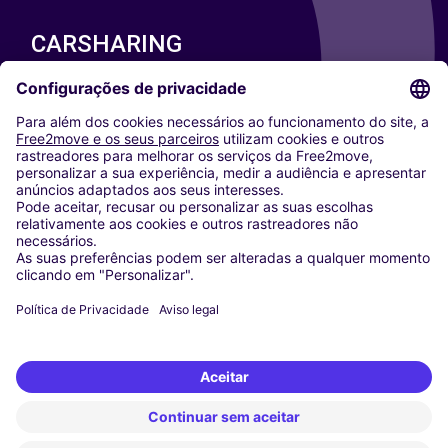
CARSHARING
NOSSAS CIDADES
Paris
Washington DC
Milan
Rome
Turin
Vienna
Berlin
Cologne
Dusseldorf
Frankfurt
Hamburg
Munich
Stuttgart
Amsterdam