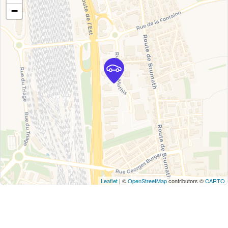
−
Leaflet
| ©
OpenStreetMap
contributors ©
CARTO