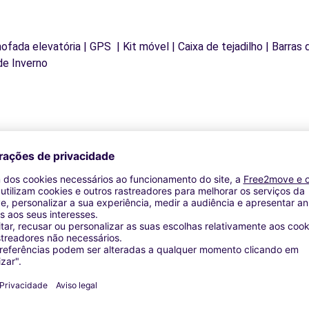
mofada elevatória | GPS | Kit móvel | Caixa de tejadilho | Barras
de Inverno
Agências similares
ES - HOENHEIM (P)