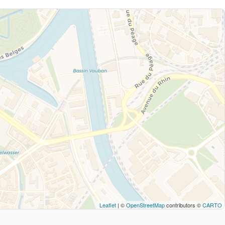
Leaflet
| ©
OpenStreetMap
contributors ©
CARTO