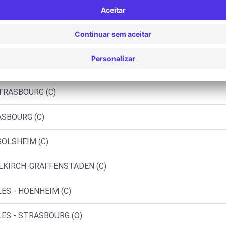
 - HOENHEIM (DS)
SCHILTIGHEIM (C)
L - STRASBOURG (C)
STRASBOURG (C)
ASBOURG (C)
GOLSHEIM (C)
LLKIRCH-GRAFFENSTADEN (C)
ES - HOENHEIM (C)
ES - STRASBOURG (O)