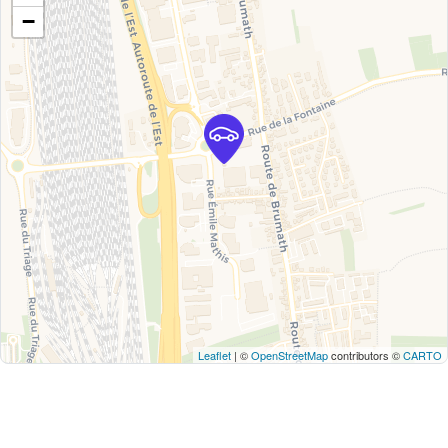
−
Leaflet
| ©
OpenStreetMap
contributors ©
CARTO