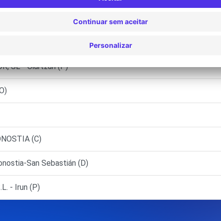
ARTZUN (F)
ARTZUN (J)
 SL - Oiartzun (P)
O)
ONOSTIA (C)
nostia-San Sebastián (D)
 - Irun (P)