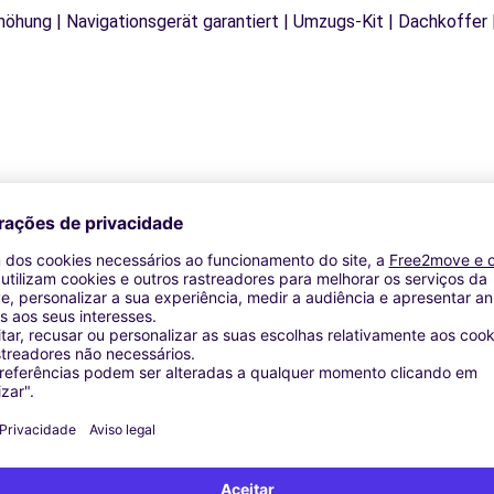
rhöhung | Navigationsgerät garantiert | Umzugs-Kit | Dachkoffer 
Agências similares
ostia (D)
 (C)