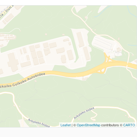
Leaflet
| ©
OpenStreetMap
contributors ©
CARTO