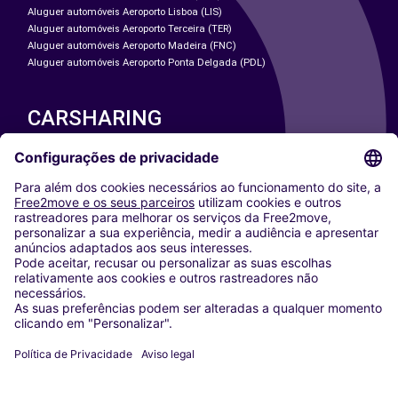
Aluguer automóveis Aeroporto Lisboa (LIS)
Aluguer automóveis Aeroporto Terceira (TER)
Aluguer automóveis Aeroporto Madeira (FNC)
Aluguer automóveis Aeroporto Ponta Delgada (PDL)
CARSHARING
NOSSAS CIDADES
Paris
Washington DC
Milan
Rome
Turin
Vienna
Berlin
Cologne
Dusseldorf
Frankfurt
Hamburg
Munich
Stuttgart
Amsterdam