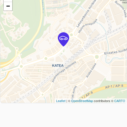
−
Leaflet
| ©
OpenStreetMap
contributors ©
CARTO