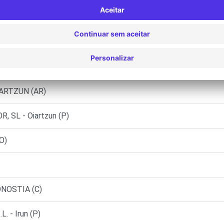
 (C)
ARTZUN (F)
ARTZUN (J)
IARTZUN (AR)
 SL - Oiartzun (P)
O)
ONOSTIA (C)
 - Irun (P)