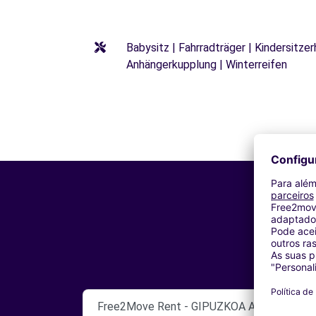
Babysitz | Fahrradträger | Kindersitze
Anhängerkupplung | Winterreifen
Free2Move Rent - GIPUZKOA AUTOAK - Don