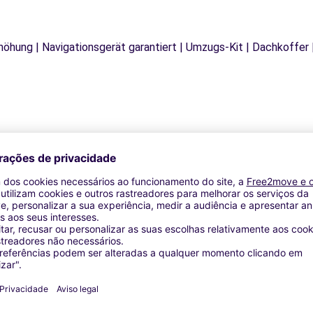
rhöhung | Navigationsgerät garantiert | Umzugs-Kit | Dachkoffer 
Agências similares
ostia (D)